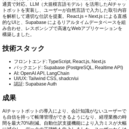
通貫で対応。LLM（大規模言語モデル）を活用したAIチャッ
トボットを実装し、ユーザーが自然言語で入力した取引内容
を解析して適切な仕訳を提案。React.js + Next.js による直感
的なUIと、Supabase によるリアルタイムデータベースを組
み合わせ、レスポンシブで高速なWebアプリケーションを
構築しました。
技術スタック
フロントエンド: TypeScript, React.js, Next.js
バックエンド: Supabase (PostgreSQL, Realtime API)
AI: OpenAI API, LangChain
UI/UX: Tailwind CSS, shadcn/ui
認証: Supabase Auth
成果
AIチャットボットの導入により、会計知識がないユーザーで
も自信を持って帳簿管理ができるようになり、経理業務の時
間を最大70%削減。自動仕訳支援機能により入力ミスが大幅